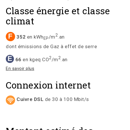
Classe énergie et classe
climat
F
2
352
en kWh
/m
.an
EP
dont émissions de Gaz à effet de serre
E
2
2
66
en kgeq CO
/m
.an
En savoir plus
Connexion internet
Cuivre DSL
de 30 à 100 Mbit/s