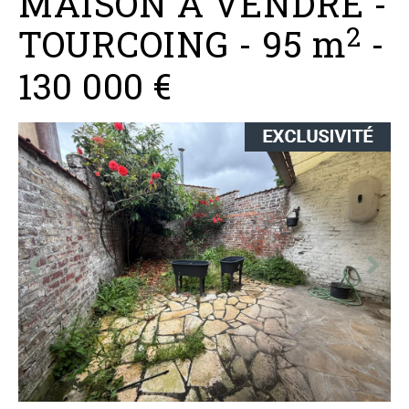
MAISON A VENDRE
-
2
TOURCOING
-
95 m
-
130 000 €