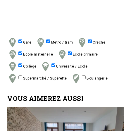
Gare
Métro / tram
Crèche
Ecole maternelle
Ecole primaire
Collège
Université / Ecole
Supermarché / Supérette
Boulangerie
VOUS AIMEREZ AUSSI