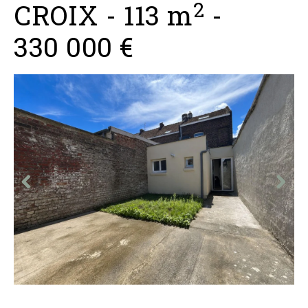
2
CROIX
-
113 m
-
330 000 €