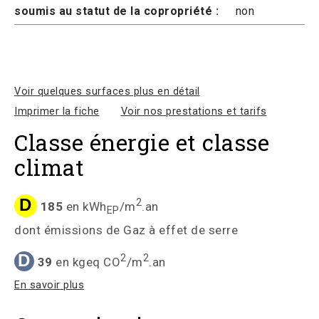
soumis au statut de la copropriété :
non
Voir quelques surfaces plus en détail
Imprimer la fiche
Voir nos prestations et tarifs
Classe énergie et classe
climat
D
2
185
en kWh
/m
.an
EP
dont émissions de Gaz à effet de serre
D
2
2
39
en kgeq CO
/m
.an
En savoir plus