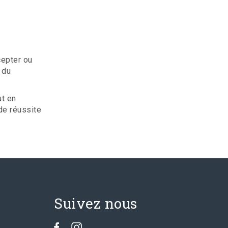
cepter ou
 du
ut en
de réussite
Suivez nous