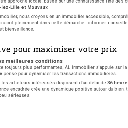
otre approche locale, basée sur une connaissance fine des q
lez-Lille et Mouvaux
.
obilier, nous croyons en un immobilier accessible, compréhe
inscrit pleinement dans cette démarche : informer, conseill
t bienveillance.
ive pour maximiser votre prix
es meilleures conditions
 toujours plus performantes, AL Immobilier s'appuie sur la 
e
pensé pour dynamiser les transactions immobilières.
s, les acheteurs intéressés disposent d'un délai de
36 heure
ence encadrée crée une dynamique positive autour du bien, t
 peu sérieuses.