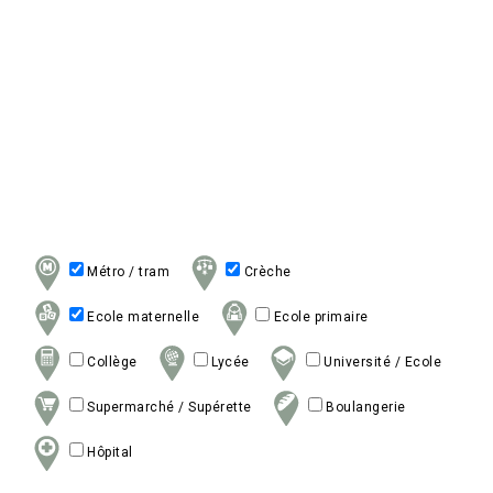
Métro / tram
Crèche
Ecole maternelle
Ecole primaire
Collège
Lycée
Université / Ecole
Supermarché / Supérette
Boulangerie
Hôpital