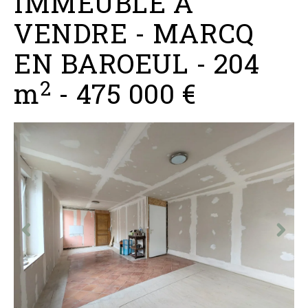
IMMEUBLE A
VENDRE
-
MARCQ
EN BAROEUL
-
204
2
m
-
475 000 €