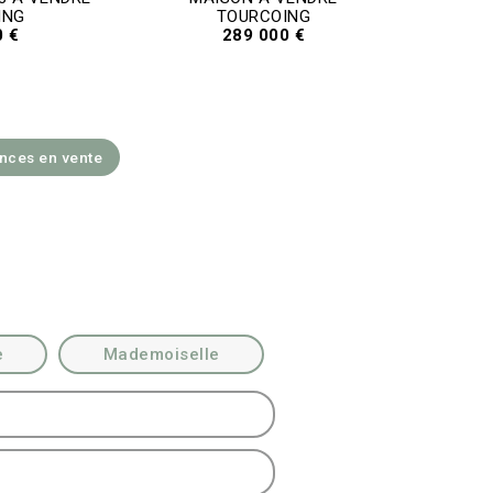
ING
TOURCOING
0 €
289 000 €
onces en vente
e
Mademoiselle