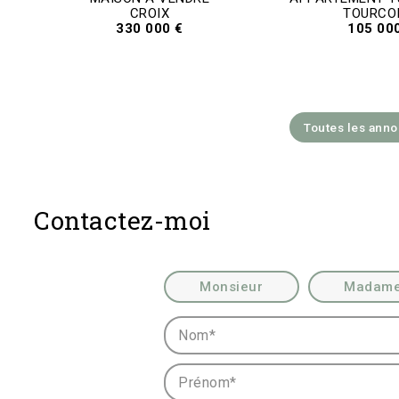
CROIX
TOURCO
330 000 €
105 00
Toutes les ann
Contactez-moi
Civilité :
Monsieur
Madam
Nom* :
Prénom* :