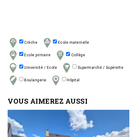
Crèche
Ecole maternelle
Ecole primaire
Collège
Université / Ecole
Supermarché / Supérette
Boulangerie
Hôpital
VOUS AIMEREZ AUSSI