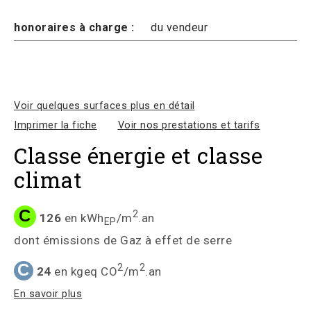
honoraires à charge :
du vendeur
Voir quelques surfaces plus en détail
Imprimer la fiche
Voir nos prestations et tarifs
Classe énergie et classe
climat
C
2
126
en kWh
/m
.an
EP
dont émissions de Gaz à effet de serre
C
2
2
24
en kgeq CO
/m
.an
En savoir plus