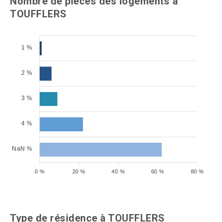
Nombre de pièces des logements à
TOUFFLERS
1 %
2 %
3 %
4 %
NaN %
0 %
20 %
40 %
60 %
80 %
Type de résidence à TOUFFLERS