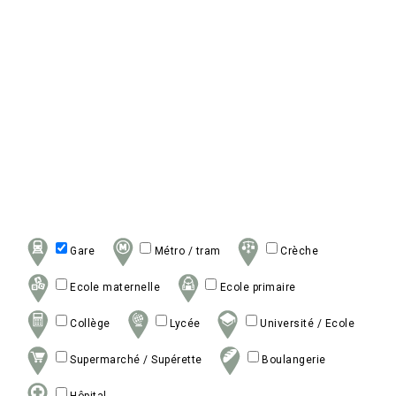
Gare
Métro / tram
Crèche
Ecole maternelle
Ecole primaire
Collège
Lycée
Université / Ecole
Supermarché / Supérette
Boulangerie
Hôpital