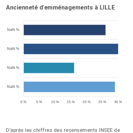
Ancienneté d'emménagements à LILLE
NaN %
NaN %
NaN %
NaN %
0 %
5 %
10 %
15 %
20 %
25 %
30 %
D'après les chiffres des recensements INSEE de