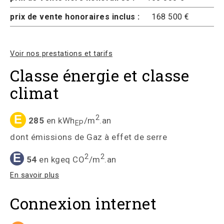
prix de vente honoraires inclus :
168 500 €
Voir nos prestations et tarifs
Classe énergie et classe
climat
E
2
285
en kWh
/m
.an
EP
dont émissions de Gaz à effet de serre
E
2
2
54
en kgeq CO
/m
.an
En savoir plus
Connexion internet