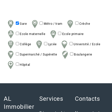
Gare
Métro / tram
Crèche
Ecole maternelle
Ecole primaire
Collège
Lycée
Université / Ecole
Supermarché / Supérette
Boulangerie
Hôpital
AL
Services
Contacts
Immobilier