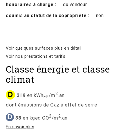
honoraires à charge :
du vendeur
soumis au statut de la copropriété :
non
Voir quelques surfaces plus en détail
Voir nos prestations et tarifs
Classe énergie et classe
climat
D
2
219
en kWh
/m
.an
EP
dont émissions de Gaz à effet de serre
D
2
2
38
en kgeq CO
/m
.an
En savoir plus