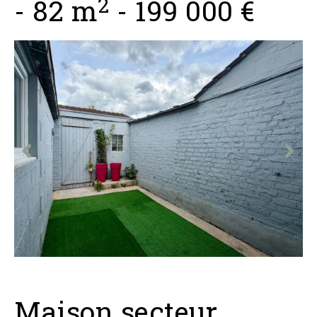
2
-
82 m
-
199 000 €
Maison secteur