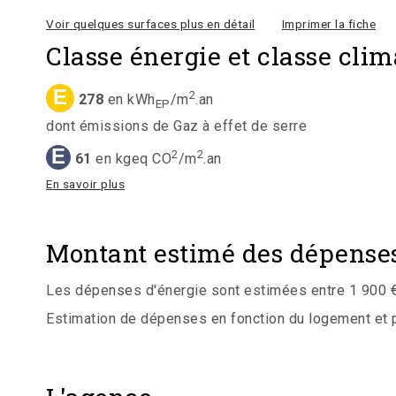
Voir quelques surfaces plus en détail
Imprimer la fiche
Classe énergie et classe clim
E
2
278
en kWh
/m
.an
EP
dont émissions de Gaz à effet de serre
E
2
2
61
en kgeq CO
/m
.an
En savoir plus
Montant estimé des dépenses
Les dépenses d'énergie sont estimées entre 1 900 € 
Estimation de dépenses en fonction du logement et pou