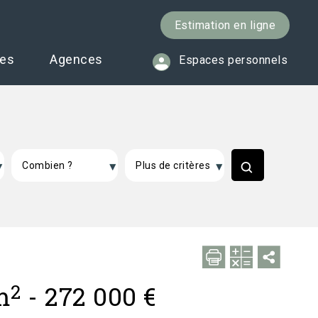
Estimation en ligne
ces
Agences
Espaces personnels
2
m
-
272 000 €