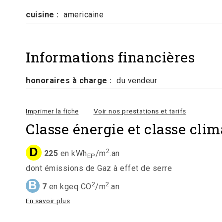
cuisine :
americaine
Informations financières
honoraires à charge :
du vendeur
Imprimer la fiche
Voir nos prestations et tarifs
Classe énergie et classe clim
D
2
225
en kWh
/m
.an
EP
dont émissions de Gaz à effet de serre
B
2
2
7
en kgeq CO
/m
.an
En savoir plus