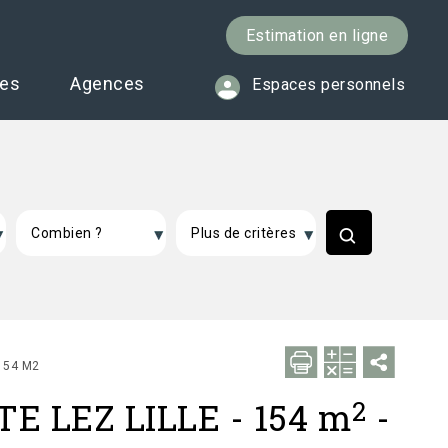
Estimation en ligne
ces
Agences
Espaces personnels
154 M2
2
E LEZ LILLE
-
154 m
-