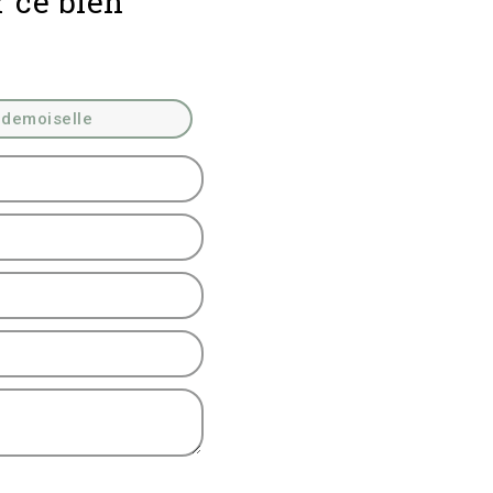
r ce bien
demoiselle