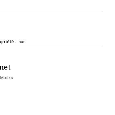
priété :
non
net
 Mbit/s