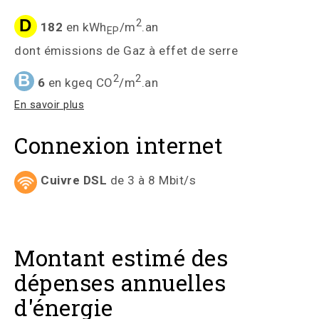
D
2
182
en kWh
/m
.an
EP
dont émissions de Gaz à effet de serre
B
2
2
6
en kgeq CO
/m
.an
En savoir plus
Connexion internet
Cuivre DSL
de 3 à 8 Mbit/s
Montant estimé des
dépenses annuelles
d'énergie