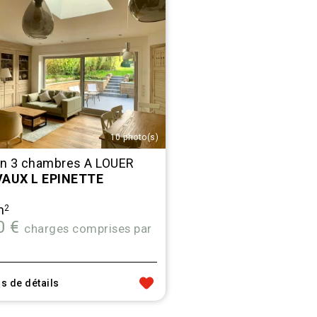
10 photo(s)
n 3 chambres A LOUER
AUX L EPINETTE
m
2
0 €
charges comprises par
s de détails