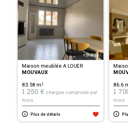
9 photo(s)
Maison meublée A LOUER
Maiso
MOUVAUX
MOUV
83.58 m
86.6 
2
1 250 €
1 70
charges comprises par
mois
mois
Plus de détails
Plu