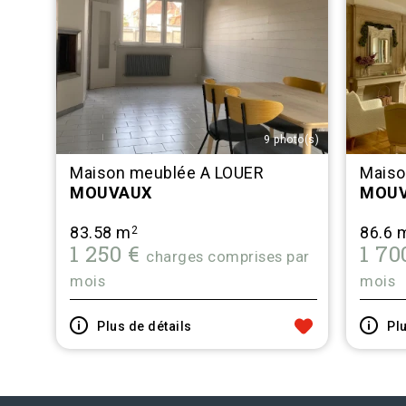
9 photo(s)
Maison meublée A LOUER
Maiso
MOUVAUX
MOUV
83.58 m
86.6 
2
1 250 €
1 70
charges comprises par
mois
mois
Plus de détails
Plu