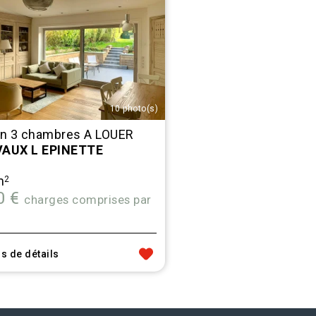
10 photo(s)
n 3 chambres A LOUER
AUX L EPINETTE
m
2
0 €
charges comprises par
s de détails