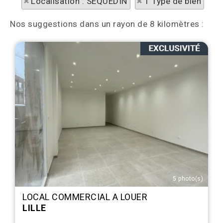
Localisation : SEQUEDIN
1 Type de bien
Nos suggestions dans un rayon de 8 kilomètres :
5 photo(s)
LOCAL COMMERCIAL A LOUER
LILLE