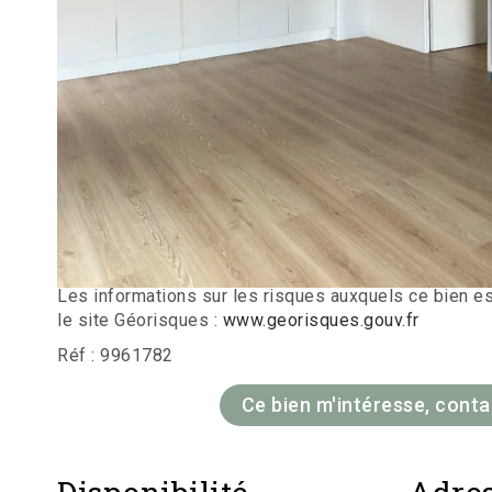
Appartement Tourcoing 
m2
TOURCOING QUARTIER VIVANT ET IDÉALEMENT SITUE
une résidence proche de toutes commodités.
Type 3 de 60m² habitables, comprenant un séjour ouv
exposé !
Une cuisine équipée américaine, 2 chambres, une sall
Une place de parking sécurisé , un local vélo.
Les informations sur les risques auxquels ce bien e
le site Géorisques :
www.georisques.gouv.fr
Réf : 9961782
Ce bien m'intéresse, cont