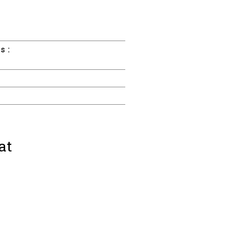
s :
at