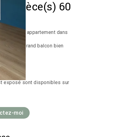
3 pièce(s) 60
 Très bel appartement dans
ert sur un grand balcon bien
e de bains.
st exposé sont disponibles sur
actez-moi