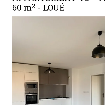
2
60 m
-
LOUÉ