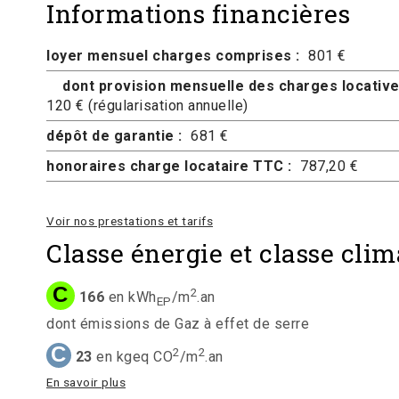
Informations financières
loyer mensuel charges comprises :
801 €
dont provision mensuelle des charges locative
120 € (régularisation annuelle)
dépôt de garantie :
681 €
honoraires charge locataire TTC :
787,20 €
Voir nos prestations et tarifs
Classe énergie et classe clim
C
2
166
en kWh
/m
.an
EP
dont émissions de Gaz à effet de serre
C
2
2
23
en kgeq CO
/m
.an
En savoir plus