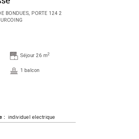
sse
DE BONDUES, PORTE 124 2
OURCOING
2
Séjour 26 m
1 balcon
 :
individuel electrique