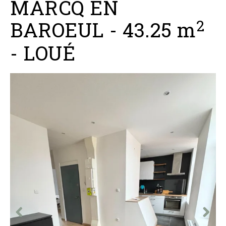
MARCQ EN
2
BAROEUL
-
43.25 m
-
LOUÉ