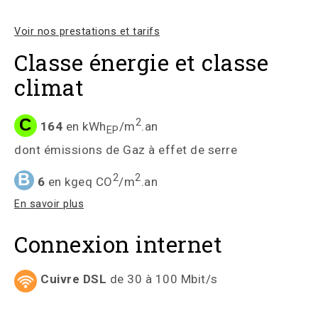
Voir nos prestations et tarifs
Classe énergie et classe
climat
C
2
164
en kWh
/m
.an
EP
dont émissions de Gaz à effet de serre
B
2
2
6
en kgeq CO
/m
.an
En savoir plus
Connexion internet
Cuivre DSL
de 30 à 100 Mbit/s