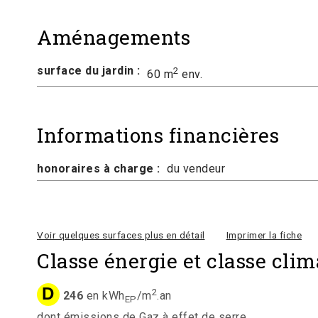
Aménagements
surface du jardin :
2
60 m
env.
Informations financières
honoraires à charge :
du vendeur
Voir quelques surfaces plus en détail
Imprimer la fiche
Classe énergie et classe clim
D
2
246
en kWh
/m
.an
EP
dont émissions de Gaz à effet de serre