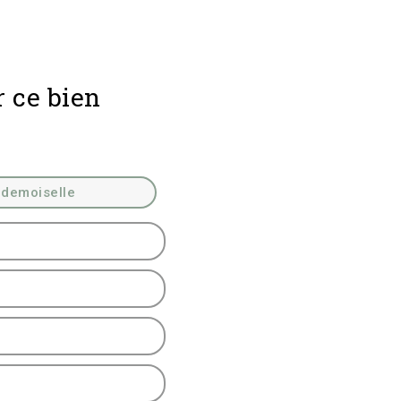
r ce bien
demoiselle