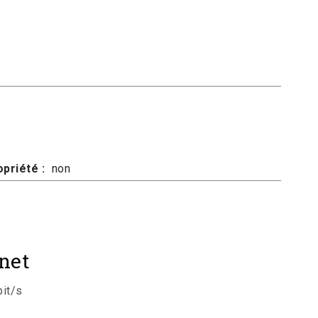
priété :
non
net
it/s