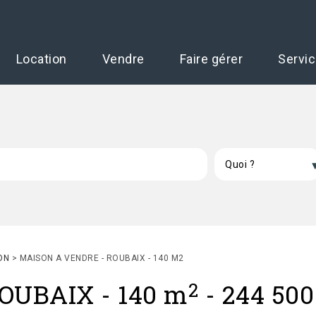
Location
Vendre
Faire gérer
Servi
ON
>
MAISON A VENDRE - ROUBAIX - 140 M2
2
OUBAIX
-
140 m
-
244 500