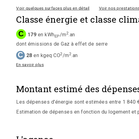
Voir quelques surfaces plus en détail
Voir nos prestations
Classe énergie et classe clim
C
2
179
en kWh
/m
.an
EP
dont émissions de Gaz à effet de serre
C
2
2
28
en kgeq CO
/m
.an
En savoir plus
Montant estimé des dépenses
Les dépenses d'énergie sont estimées entre 1 840 € 
Estimation de dépenses en fonction du logement et pou