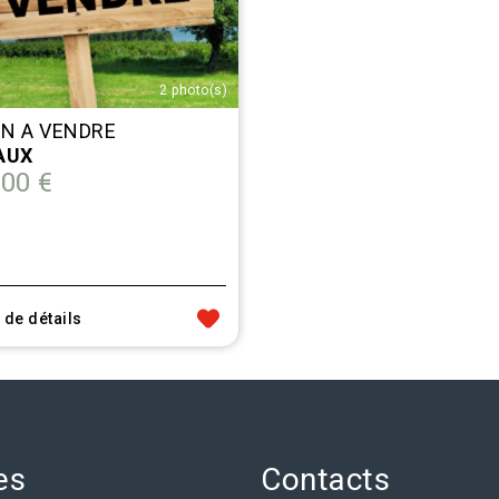
2 photo(s)
IN A VENDRE
AUX
00 €
 de détails
es
Contacts